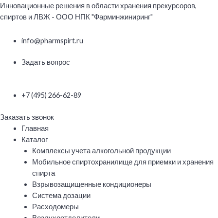
Перейти
Инновационные решения в области хранения прекурсоров,
к
спиртов и ЛВЖ - ООО НПК "Фарминжиниринг"
содержимому
info@pharmspirt.ru
Задать вопрос
+7 (495) 266-62-89
Заказать звонок
Меню
Главная
Каталог
Комплексы учета алкогольной продукции
Мобильное спиртохранилище для приемки и хранения
спирта
Взрывозащищенные кондиционеры
Система дозации
Расходомеры
Воздухоотделители