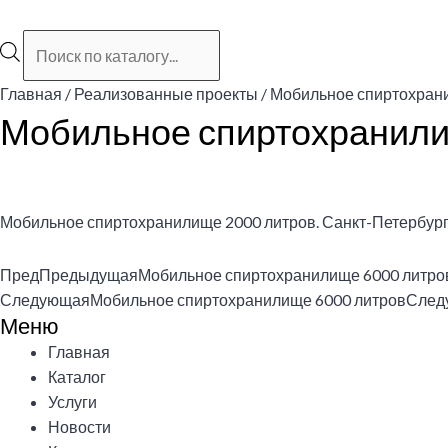
Поиск
товаров
Главная
/
Реализованные проекты
/ Мобильное спиртохран
Мобильное спиртохранили
Мобильное спиртохранилище 2000 литров. Санкт-Петербург
Пред
Предыдущая
Мобильное спиртохранилище 6000 литро
Следующая
Мобильное спиртохранилище 6000 литров
След
Меню
Меню
Главная
Каталог
Услуги
Новости