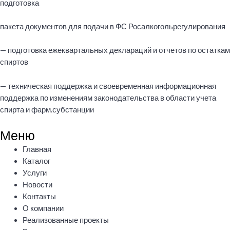
подготовка
пакета документов для подачи в ФС Росалкогольрегулирования
— подготовка ежеквартальных деклараций и отчетов по остаткам
спиртов
— техническая поддержка и своевременная информационная
поддержка по изменениям законодательства в области учета
спирта и фарм.субстанции
Меню
Меню
Главная
Каталог
Услуги
Новости
Контакты
О компании
Реализованные проекты