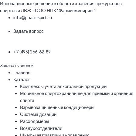
Перейти
Инновационные решения в области хранения прекурсоров,
к
спиртов и ЛВЖ - ООО НПК "Фарминжиниринг"
содержимому
info@pharmspirt.ru
Задать вопрос
+7 (495) 266-62-89
Заказать звонок
Меню
Главная
Каталог
Комплексы учета алкогольной продукции
Мобильное спиртохранилище для приемки и хранения
спирта
Взрывозащищенные кондиционеры
Система дозации
Расходомеры
Воздухоотделители
Шкафы автоматики и управления