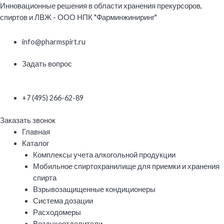
Перейти
Инновационные решения в области хранения прекурсоров,
к
спиртов и ЛВЖ - ООО НПК "Фарминжиниринг"
содержимому
info@pharmspirt.ru
Задать вопрос
+7 (495) 266-62-89
Заказать звонок
Меню
Главная
Каталог
Комплексы учета алкогольной продукции
Мобильное спиртохранилище для приемки и хранения
спирта
Взрывозащищенные кондиционеры
Система дозации
Расходомеры
Воздухоотделители