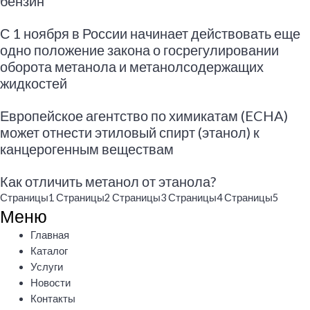
бензин
С 1 ноября в России начинает действовать еще
одно положение закона о госрегулировании
оборота метанола и метанолсодержащих
жидкостей
Европейское агентство по химикатам (ECHA)
может отнести этиловый спирт (этанол) к
канцерогенным веществам
Как отличить метанол от этанола?
Страницы
1
Страницы
2
Страницы
3
Страницы
4
Страницы
5
Меню
Меню
Главная
Каталог
Услуги
Новости
Контакты