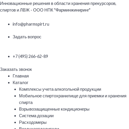
Перейти
Инновационные решения в области хранения прекурсоров,
к
спиртов и ЛВЖ - ООО НПК "Фарминжиниринг"
содержимому
info@pharmspirt.ru
Задать вопрос
+7 (495) 266-62-89
Заказать звонок
Меню
Главная
Каталог
Комплексы учета алкогольной продукции
Мобильное спиртохранилище для приемки и хранения
спирта
Взрывозащищенные кондиционеры
Система дозации
Расходомеры
Воздухоотделители