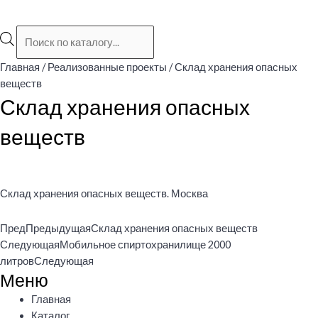
Поиск
товаров
Главная
/
Реализованные проекты
/ Склад хранения опасных
веществ
Склад хранения опасных
веществ
Склад хранения опасных веществ. Москва
Пред
Предыдущая
Склад хранения опасных веществ
Следующая
Мобильное спиртохранилище 2000
литров
Следующая
Меню
Меню
Главная
Каталог