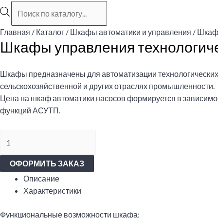
Поиск
товаров
Главная
/
Каталог
/
Шкафы автоматики и управления
/ Шкаф
Шкафы управления технологич
Шкафы предназначены для автоматизации технологических п
сельскохозяйственной и других отраслях промышленности.
Цена на шкаф автоматики насосов формируется в зависимо
функций АСУТП.
Количество
товара
Шкафы
ОФОРМИТЬ ЗАКАЗ
управления
Описание
технологическими
Характеристики
процессами
Функциональные возможности шкафа: