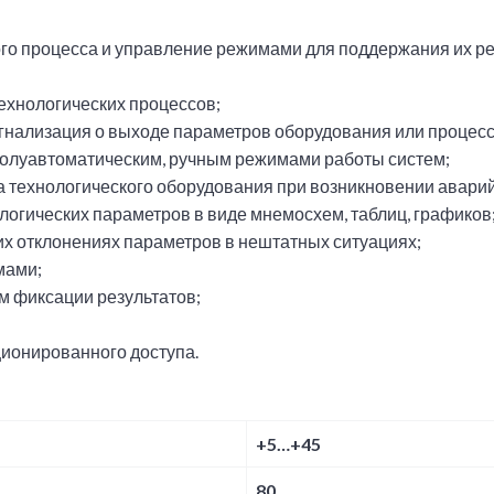
ого процесса и управление режимами для поддержания их р
ехнологических процессов;
нализация о выходе параметров оборудования или процессо
олуавтоматическим, ручным режимами работы систем;
а технологического оборудования при возникновении авари
огических параметров в виде мнемосхем, таблиц, графиков
х отклонениях параметров в нештатных ситуациях;
мами;
рм фиксации результатов;
ционированного доступа.
+5…+45
80