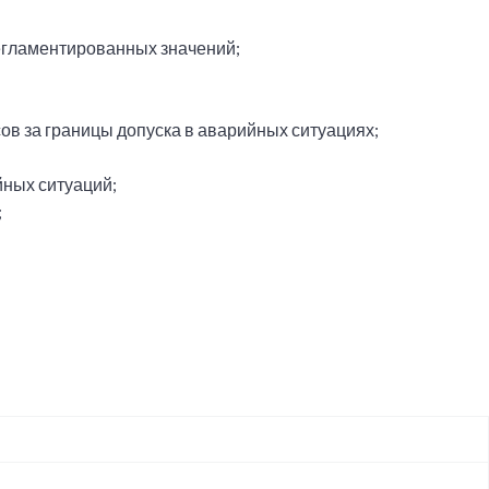
егламентированных значений;
в за границы допуска в аварийных ситуациях;
йных ситуаций;
;