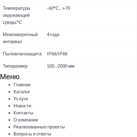
Температура
-60°С…+70
окружающей
среды,°С
Межповерочный
4 года
интервал
Пылевлагозащита
IP66/IP68
Типоразмер
100…2000 мм
Меню
Меню
Главная
Каталог
Услуги
Новости
Контакты
О компании
Реализованные проекты
Вопросы и ответы