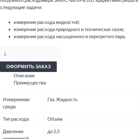
погружного расходомера ЭМИС-ВИХРЬ 205 эффективно решать
следующие задачи:
измерение расхода жидкостей;
измерение расхода природного и технических газов;
измерение расхода насыщенного и перегретого пара.
Количество
товара
Погружной
ОФОРМИТЬ ЗАКАЗ
вихревой
Описание
расходомер
Преимущества
ЭМИС-
ВИХРЬ
Измеряемая
Газ, Жидкость
205
среда
Тип расхода
Объём
Давление
до 2,5
измеряемой