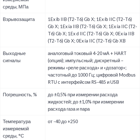
среды, МПа
Взрывозащита
1Ex ib IIB (Т2-T6) Gb Х; 1Ex ib IIС (Т2-T6)
Gb Х; 1Ex ia IIB (Т2-T6) Gb Х; 1Ex ia IIС (Т2-
T6) Gb Х; 1Ex d IIC (Т2-T6) Gb Х; 0Ex ia IIB
(Т2-T6) Gb Х; 0Ex ia IIC (Т2-T6) Gb ХB
Выходные
аналоговый токовый 4-20 мА + HART
сигналы
(опция); импульсный; дискретный –
режимы «реле расхода» и «дозатор»;
частотный до 1000 Гц; цифровой Modbus
RTU с интерфейсом RS-485 и USB
Погрешность, %
до ±0,5% при измерении расхода
жидкостей; до ±1,0% при измерении
расхода газа и пара
Температура
от -40 до +250
измеряемой
среды, °С