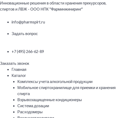
Перейти
Инновационные решения в области хранения прекурсоров,
к
спиртов и ЛВЖ - ООО НПК "Фарминжиниринг"
содержимому
info@pharmspirt.ru
Задать вопрос
+7 (495) 266-62-89
Заказать звонок
Меню
Главная
Каталог
Комплексы учета алкогольной продукции
Мобильное спиртохранилище для приемки и хранения
спирта
Взрывозащищенные кондиционеры
Система дозации
Расходомеры
Воздухоотделители