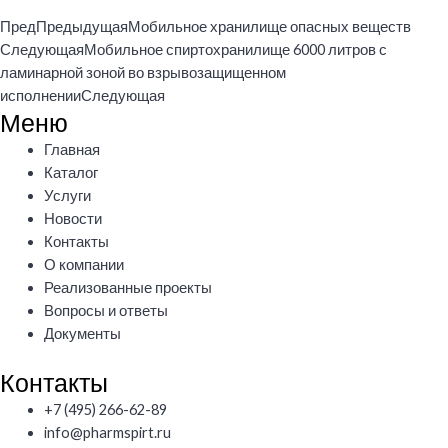
Пред
Предыдущая
Мобильное хранилище опасных веществ
Следующая
Мобильное спиртохранилище 6000 литров с
ламинарной зоной во взрывозащищенном
исполнении
Следующая
Меню
Меню
Главная
Каталог
Услуги
Новости
Контакты
О компании
Реализованные проекты
Вопросы и ответы
Документы
Контакты
+7 (495) 266-62-89
info@pharmspirt.ru