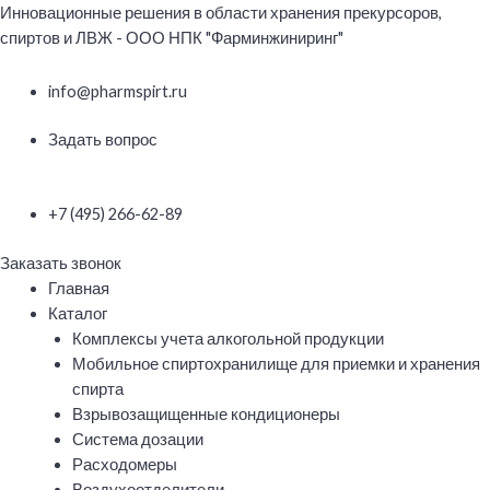
Перейти
Инновационные решения в области хранения прекурсоров,
к
спиртов и ЛВЖ - ООО НПК "Фарминжиниринг"
содержимому
info@pharmspirt.ru
Задать вопрос
+7 (495) 266-62-89
Заказать звонок
Меню
Главная
Каталог
Комплексы учета алкогольной продукции
Мобильное спиртохранилище для приемки и хранения
спирта
Взрывозащищенные кондиционеры
Система дозации
Расходомеры
Воздухоотделители