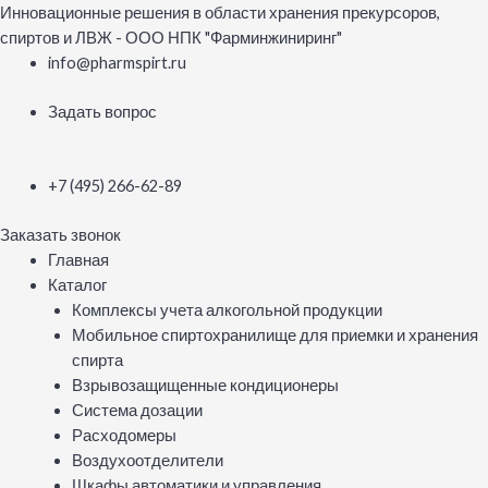
Перейти
Инновационные решения в области хранения прекурсоров,
к
спиртов и ЛВЖ - ООО НПК "Фарминжиниринг"
содержимому
info@pharmspirt.ru
Задать вопрос
+7 (495) 266-62-89
Заказать звонок
Меню
Главная
Каталог
Комплексы учета алкогольной продукции
Мобильное спиртохранилище для приемки и хранения
спирта
Взрывозащищенные кондиционеры
Система дозации
Расходомеры
Воздухоотделители
Шкафы автоматики и управления