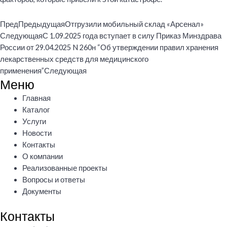
Пред
Предыдущая
Отгрузили мобильный склад «Арсенал»
Следующая
С 1.09.2025 года вступает в силу Приказ Минздрава
России от 29.04.2025 N 260н “Об утверждении правил хранения
лекарственных средств для медицинского
применения”
Следующая
Меню
Меню
Главная
Каталог
Услуги
Новости
Контакты
О компании
Реализованные проекты
Вопросы и ответы
Документы
Контакты