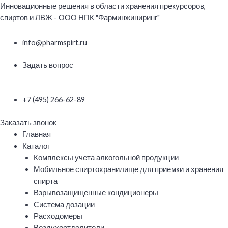
Перейти
Инновационные решения в области хранения прекурсоров,
к
спиртов и ЛВЖ - ООО НПК "Фарминжиниринг"
содержимому
info@pharmspirt.ru
Задать вопрос
+7 (495) 266-62-89
Заказать звонок
Меню
Главная
Каталог
Комплексы учета алкогольной продукции
Мобильное спиртохранилище для приемки и хранения
спирта
Взрывозащищенные кондиционеры
Система дозации
Расходомеры
Воздухоотделители